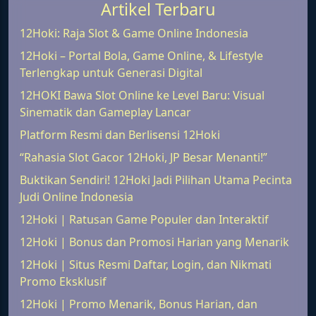
Artikel Terbaru
12Hoki: Raja Slot & Game Online Indonesia
12Hoki – Portal Bola, Game Online, & Lifestyle
Terlengkap untuk Generasi Digital
12HOKI Bawa Slot Online ke Level Baru: Visual
Sinematik dan Gameplay Lancar
Platform Resmi dan Berlisensi 12Hoki
“Rahasia Slot Gacor 12Hoki, JP Besar Menanti!”
Buktikan Sendiri! 12Hoki Jadi Pilihan Utama Pecinta
Judi Online Indonesia
12Hoki | Ratusan Game Populer dan Interaktif
12Hoki | Bonus dan Promosi Harian yang Menarik
12Hoki | Situs Resmi Daftar, Login, dan Nikmati
Promo Eksklusif
12Hoki | Promo Menarik, Bonus Harian, dan