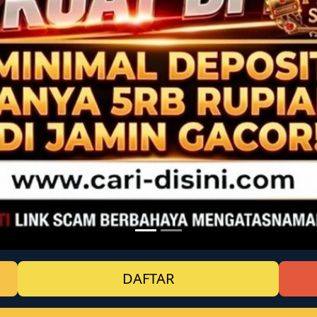
DAFTAR