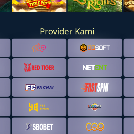
Provider Kami