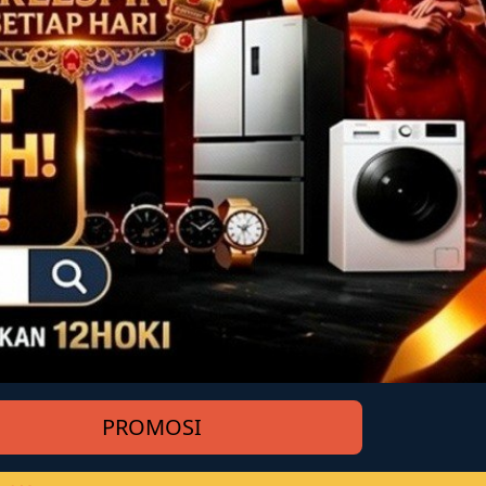
PROMOSI