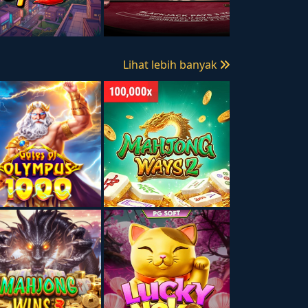
Lihat lebih banyak