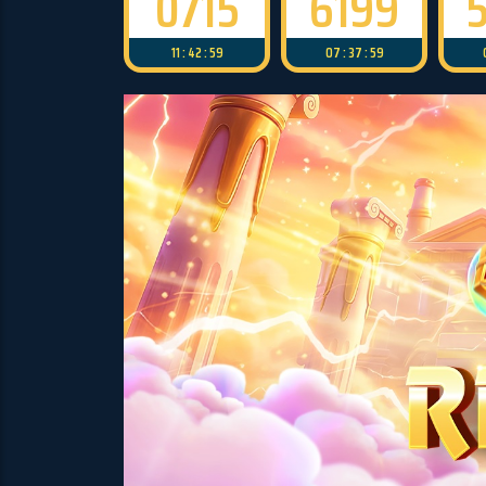
0715
6199
5224
11 : 42 : 56
07 : 37 : 56
07 : 37 : 56