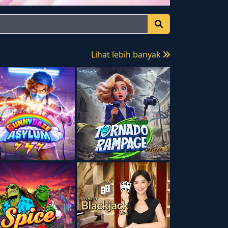
Lihat lebih banyak