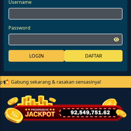
Username
Password
LOGIN
DAFTAR
g sekarang & rasakan sensasinya!