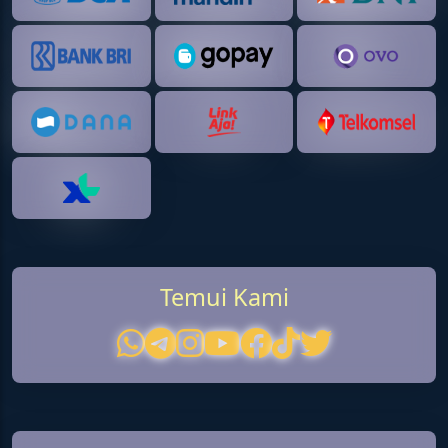
Temui Kami