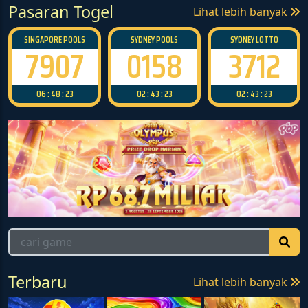
Pasaran Togel
Lihat lebih banyak
SYDNEY POOLS
SYDNEY LOTTO
SINGAPORE POOLS
0158
3712
7907
02 : 43 : 22
02 : 43 : 22
06 : 48 : 22
Terbaru
Lihat lebih banyak