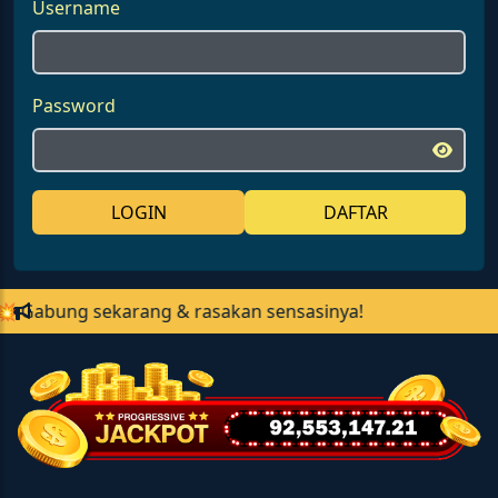
Username
Password
LOGIN
DAFTAR
 sekarang & rasakan sensasinya!