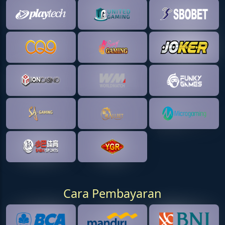
Cara Pembayaran