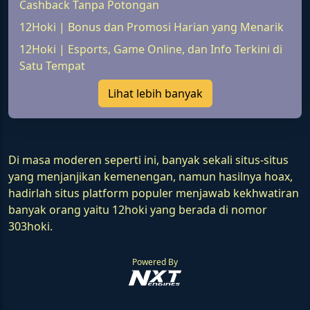
Cashback Tanpa Potongan
12Hoki | Bonus dan Promosi Harian yang Menarik
12Hoki | Esports, Game Online, dan Info Terkini di
Satu Tempat
Lihat lebih banyak
Di masa moderen seperti ini, banyak sekali situs-situs
yang menjanjikan kemenengan, namun hasilnya hoax,
hadirlah situs platform populer menjawab kekhwatiran
banyak orang yaitu 12hoki yang berada di nomor
303hoki.
Powered By