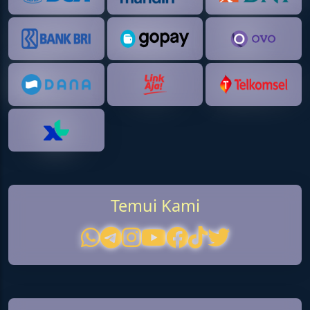
Temui Kami