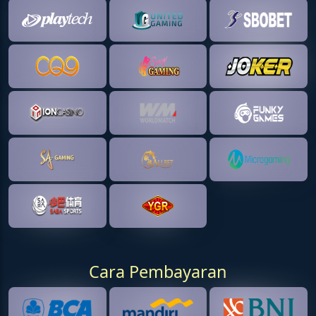
Cara Pembayaran