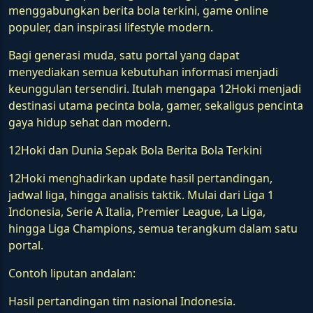
menggabungkan berita bola terkini, game online
populer, dan inspirasi lifestyle modern.
Bagi generasi muda, satu portal yang dapat
menyediakan semua kebutuhan informasi menjadi
keunggulan tersendiri. Itulah mengapa 12Hoki menjadi
destinasi utama pecinta bola, gamer, sekaligus pencinta
gaya hidup sehat dan modern.
12Hoki dan Dunia Sepak Bola Berita Bola Terkini
12Hoki menghadirkan update hasil pertandingan,
jadwal liga, hingga analisis taktik. Mulai dari Liga 1
Indonesia, Serie A Italia, Premier League, La Liga,
hingga Liga Champions, semua terangkum dalam satu
portal.
Contoh liputan andalan:
Hasil pertandingan tim nasional Indonesia.