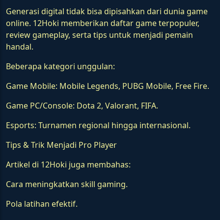
Generasi digital tidak bisa dipisahkan dari dunia game
online. 12Hoki memberikan daftar game terpopuler,
review gameplay, serta tips untuk menjadi pemain
handal.
Beberapa kategori unggulan:
Game Mobile: Mobile Legends, PUBG Mobile, Free Fire.
Game PC/Console: Dota 2, Valorant, FIFA.
Esports: Turnamen regional hingga internasional.
Tips & Trik Menjadi Pro Player
Artikel di 12Hoki juga membahas:
Cara meningkatkan skill gaming.
Pola latihan efektif.