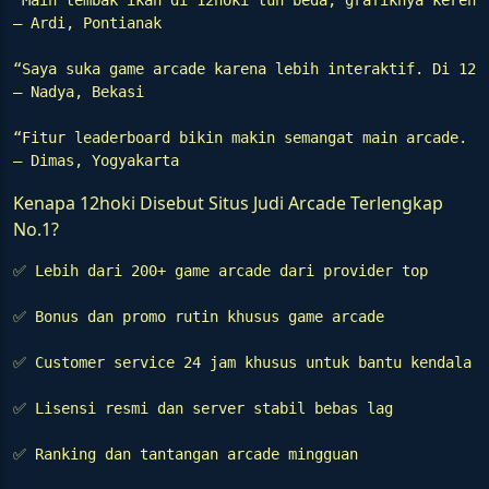
“Main tembak ikan di 12hoki tuh beda, grafiknya keren b
— Ardi, Pontianak

“Saya suka game arcade karena lebih interaktif. Di 12ho
— Nadya, Bekasi

“Fitur leaderboard bikin makin semangat main arcade. Se
Kenapa 12hoki Disebut Situs Judi Arcade Terlengkap
No.1?
✅ Lebih dari 200+ game arcade dari provider top

✅ Bonus dan promo rutin khusus game arcade

✅ Customer service 24 jam khusus untuk bantu kendala a
✅ Lisensi resmi dan server stabil bebas lag
