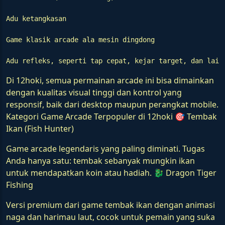
Adu ketangkasan

Game klasik arcade ala mesin dingdong

Di 12hoki, semua permainan arcade ini bisa dimainkan
dengan kualitas visual tinggi dan kontrol yang
responsif, baik dari desktop maupun perangkat mobile.
Kategori Game Arcade Terpopuler di 12hoki 🎯 Tembak
Ikan (Fish Hunter)
Game arcade legendaris yang paling diminati. Tugas
Anda hanya satu: tembak sebanyak mungkin ikan
untuk mendapatkan koin atau hadiah. 🐉 Dragon Tiger
Fishing
Versi premium dari game tembak ikan dengan animasi
naga dan harimau laut, cocok untuk pemain yang suka