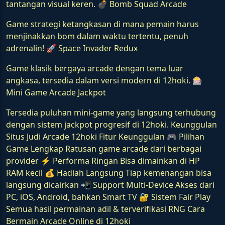
tantangan visual keren. 💣 Bomb Squad Arcade
Game strategi ketangkasan di mana pemain harus
menjinakkan bom dalam waktu tertentu, penuh
adrenalin! 🚀 Space Invader Redux
Game klasik bergaya arcade dengan tema luar
angkasa, tersedia dalam versi modern di 12hoki. 🎰
Mini Game Arcade Jackpot
Tersedia puluhan mini-game yang langsung terhubung
dengan sistem jackpot progresif di 12hoki. Keunggulan
Situs Judi Arcade 12hoki Fitur Keunggulan 🎮 Pilihan
Game Lengkap Ratusan game arcade dari berbagai
provider ⚡ Performa Ringan Bisa dimainkan di HP
RAM kecil 💰 Hadiah Langsung Tiap kemenangan bisa
langsung dicairkan 📲 Support Multi-Device Akses dari
PC, iOS, Android, bahkan Smart TV 🔐 Sistem Fair Play
Semua hasil permainan adil & terverifikasi RNG Cara
Bermain Arcade Online di 12hoki