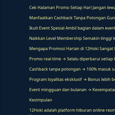
Cek Halaman Promo Setiap Hari Jangan lewa
Manfaatkan Cashback Tanpa Potongan Gun
Ikuti Event Spesial Ambil bagian dalam eve
Naikkan Level Membership Semakin tinggi 
Mengapa Promosi Harian di 12Hoki Sanga
Promo real-time → Selalu diperbarui setiap h
Cashback tanpa potongan → 100% masuk s
Program loyalitas eksklusif → Bonus lebih 
Event mingguan dan bulanan → Kesempata
Kesimpulan
12Hoki adalah platform hiburan online res