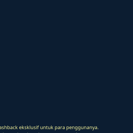
ashback eksklusif untuk para penggunanya.