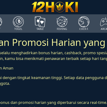
T
TOGEL
TABLE
FISHING
COCK F.
ARC
an Promosi Harian yang
 selalu menghadirkan bonus harian, cashback, promo spesial
 kamu bisa menikmati penawaran terbaik setiap hari tanp
an Aman
i dengan tingkat keamanan tinggi. Setiap data pengguna di
ggota.
 bonus dan promosi harian yang diperbarui secara real-ti