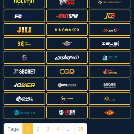
Page
1
2
3
4
...
38