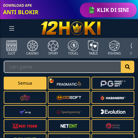
DOWNLOAD APK
KLIK DI SINI
ANTI BLOKIR
SLOT
CASINO
SPORT
TOGEL
TABLE
FISHING
COCK
Semua