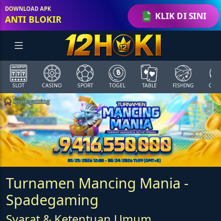
DOWNLOAD APK
KLIK DI SINI
ANTI BLOKIR
SLOT
CASINO
SPORT
TOGEL
TABLE
FISHING
COCK
Turnamen Mancing Mania -
Spadegaming
Syarat & Ketentuan Umum