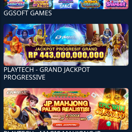
GGSOFT GAMES
PLAYTECH - GRAND JACKPOT
PROGRESSIVE