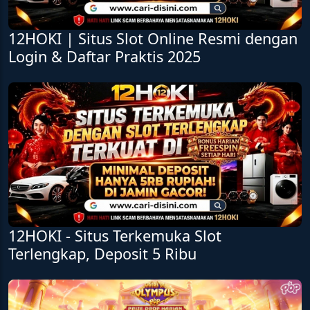
12HOKI | Situs Slot Online Resmi dengan
Login & Daftar Praktis 2025
12HOKI - Situs Terkemuka Slot
Terlengkap, Deposit 5 Ribu