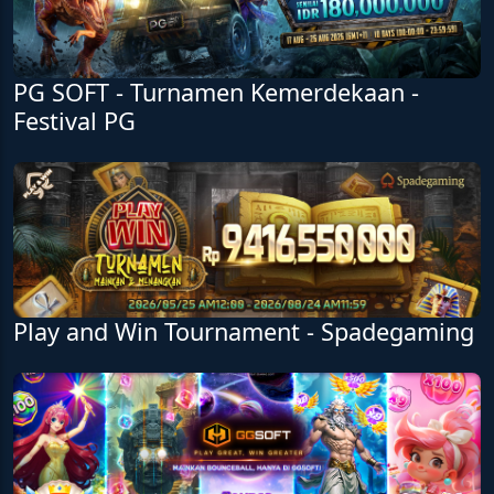
PG SOFT - Turnamen Kemerdekaan -
Festival PG
Play and Win Tournament - Spadegaming