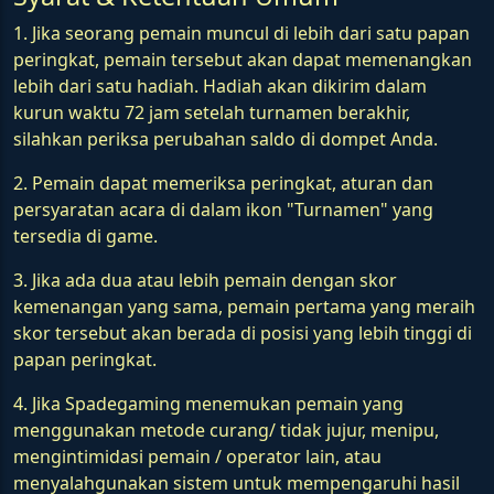
1. Jika seorang pemain muncul di lebih dari satu papan
peringkat, pemain tersebut akan dapat memenangkan
lebih dari satu hadiah. Hadiah akan dikirim dalam
kurun waktu 72 jam setelah turnamen berakhir,
silahkan periksa perubahan saldo di dompet Anda.
2. Pemain dapat memeriksa peringkat, aturan dan
persyaratan acara di dalam ikon "Turnamen" yang
tersedia di game.
3. Jika ada dua atau lebih pemain dengan skor
kemenangan yang sama, pemain pertama yang meraih
skor tersebut akan berada di posisi yang lebih tinggi di
papan peringkat.
4. Jika Spadegaming menemukan pemain yang
menggunakan metode curang/ tidak jujur, menipu,
mengintimidasi pemain / operator lain, atau
menyalahgunakan sistem untuk mempengaruhi hasil